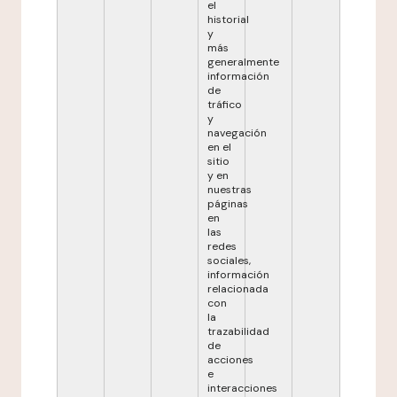
el
historial
y
más
generalmente
información
de
tráfico
y
navegación
en el
sitio
y en
nuestras
páginas
en
las
redes
sociales,
información
relacionada
con
la
trazabilidad
de
acciones
e
interacciones