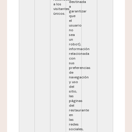
destinada
a los
a
visitantes
garantizar
únicos.
que
el
usuario
no
sea
un
robot),
información
relacionada
con
sus
preferencias
de
navegación
y uso
del
sitio,
las
páginas
del
restaurante
en
las
redes
sociales,