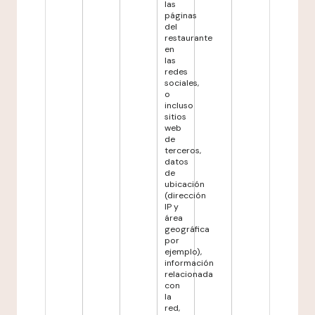
las
páginas
del
restaurante
en
las
redes
sociales,
o
incluso
sitios
web
de
terceros,
datos
de
ubicación
(dirección
IP y
área
geográfica
por
ejemplo),
información
relacionada
con
la
red,