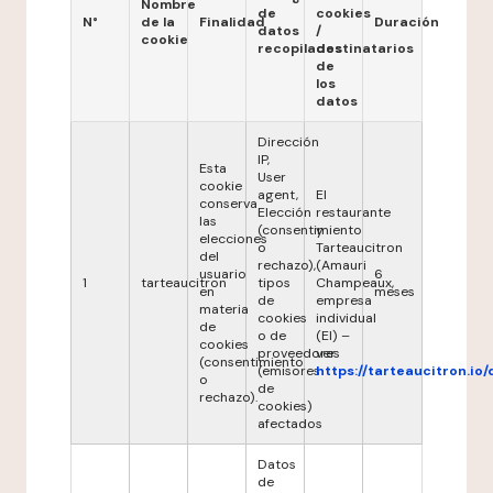
Nombre
de
cookies
N°
de la
Finalidad
Duración
datos
/
cookie
recopilados
destinatarios
de
los
datos
Dirección
IP,
Esta
User
cookie
agent,
El
conserva
Elección
restaurante
las
(consentimiento
y
elecciones
o
Tarteaucitron
del
rechazo),
(Amauri
usuario
6
1
tarteaucitron
tipos
Champeaux,
en
meses
de
empresa
materia
cookies
individual
de
o de
(EI) –
cookies
proveedores
ver
(consentimiento
(emisores
https://tarteaucitron.io/
o
de
rechazo).
cookies)
afectados
Datos
de