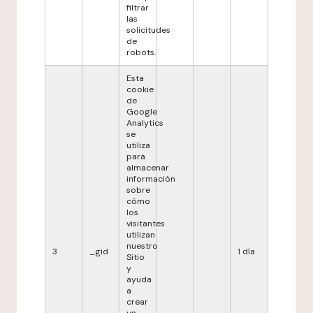
filtrar
las
solicitudes
de
robots.
Esta
cookie
de
Google
Analytics
se
utiliza
para
almacenar
información
sobre
cómo
los
visitantes
utilizan
nuestro
3
_gid
1 día
Sitio
y
ayuda
a
crear