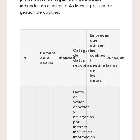
indicadas en el artículo 4 de esta política de
gestión de cookies.
Empresas
que
utilizan
Categorías
las
Nombre
de
cookies
N°
de la
Finalidad
Duración
datos
/
cookie
recopilados
destinatarios
de
los
datos
Datos
de
sesión,
conexión
y
navegación
por
Internet,
incluyendo
información