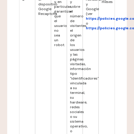
y, en
y
meses
dispositivo
y
particular,
sobre
Google
Google
garantizar
el
Recaptcha
(ver
que
número
https://policies.google.
el
de
o
usuario
visitantes,
https://policies.google.
no
el
sea
origen
un
de
robot.
los
usuarios
y las
páginas
visitadas,
información
tipo
"identificadores"
vinculada
a su
terminal,
su
hardware,
redes
sociales
o su
sistema
operativo,
o