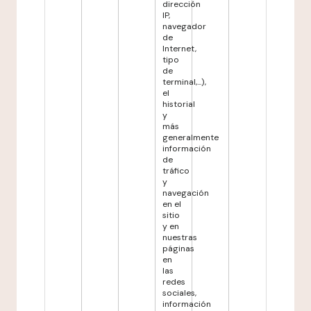
dirección
IP,
navegador
de
Internet,
tipo
de
terminal,...),
el
historial
y
más
generalmente
información
de
tráfico
y
navegación
en el
sitio
y en
nuestras
páginas
en
las
redes
sociales,
información