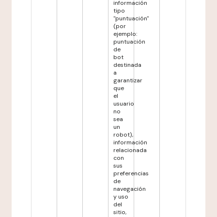
información
tipo
"puntuación"
(por
ejemplo:
puntuación
de
bot
destinada
a
garantizar
que
el
usuario
no
sea
un
robot),
información
relacionada
con
sus
preferencias
de
navegación
y uso
del
sitio,