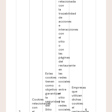
relacionada
con
la
trazabilidad
de
acciones
e
interacciones
con
el
sitio
o
con
las
páginas
del
restaurante
en
Estas
las
cookies
redes
tienen
sociales
como
o
Empresas
objetivo
entre
que
garantizar
el
utilizan
la
sitio
Cookies
dichas
seguridad
y las
relacionadas
cookies:
del
redes
con
el
Sitio
sociales,
6
2
el
restaurante