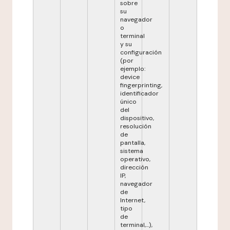
sobre
su
navegador
o
terminal
y su
configuración
(por
ejemplo:
device
fingerprinting,
identificador
único
del
dispositivo,
resolución
de
pantalla,
sistema
operativo,
dirección
IP,
navegador
de
Internet,
tipo
de
terminal,...),