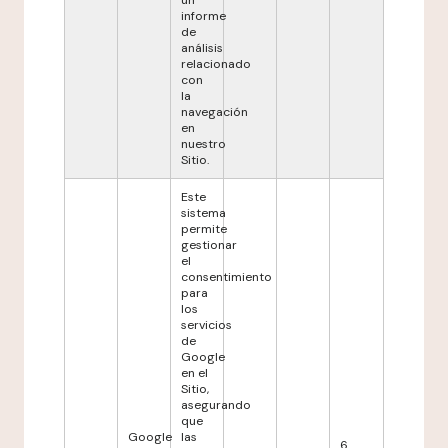
un
informe
de
análisis
relacionado
con
la
navegación
en
nuestro
Sitio.
Este
sistema
permite
gestionar
el
consentimiento
para
los
servicios
de
Google
en el
Sitio,
asegurando
que
Google
las
6