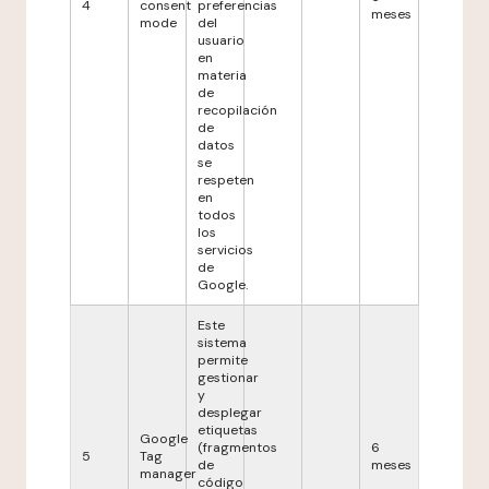
4
consent
preferencias
meses
mode
del
usuario
en
materia
de
recopilación
de
datos
se
respeten
en
todos
los
servicios
de
Google.
Este
sistema
permite
gestionar
y
desplegar
etiquetas
Google
(fragmentos
6
5
Tag
de
meses
manager
código