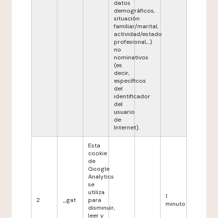
datos
demográficos,
situación
familiar/marital,
actividad/estado
profesional,...)
no
nominativos
(es
decir,
específicos
del
identificador
del
usuario
de
Internet).
Esta
cookie
de
Google
Analytics
se
utiliza
1
2
_gat
para
minuto
disminuir,
leer y