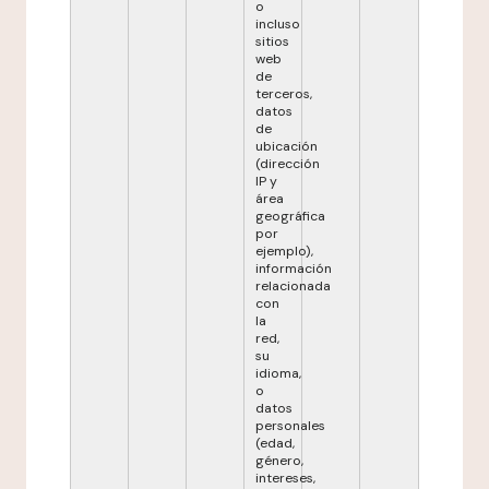
o
incluso
sitios
web
de
terceros,
datos
de
ubicación
(dirección
IP y
área
geográfica
por
ejemplo),
información
relacionada
con
la
red,
su
idioma,
o
datos
personales
(edad,
género,
intereses,