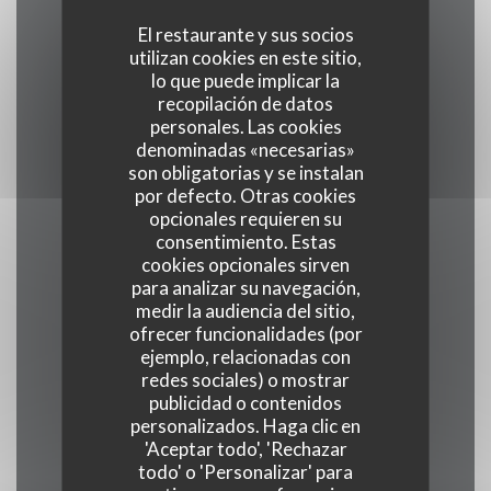
El restaurante y sus socios
utilizan cookies en este sitio,
Cocina
lo que puede implicar la
Francesa,
recopilación de datos
personales. Las cookies
denominadas «necesarias»
Tipo de negocio
son obligatorias y se instalan
Bistronomia
por defecto. Otras cookies
opcionales requieren su
consentimiento. Estas
Servicios
cookies opcionales sirven
para analizar su navegación,
Privatización, Acceso WiFi, Terraza con
medir la audiencia del sitio,
Calefacción
ofrecer funcionalidades (por
ejemplo, relacionadas con
redes sociales) o mostrar
Métodos de pago
publicidad o contenidos
Eurocard/Mastercard, Tickets restaurante,
personalizados. Haga clic en
Efectivo, Visa, Tarjeta de Crédito
'Aceptar todo', 'Rechazar
todo' o 'Personalizar' para