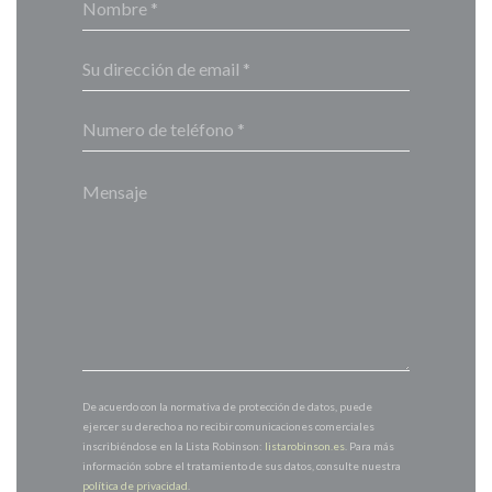
De acuerdo con la normativa de protección de datos, puede
ejercer su derecho a no recibir comunicaciones comerciales
inscribiéndose en la Lista Robinson:
listarobinson.es
. Para más
información sobre el tratamiento de sus datos, consulte nuestra
política de privacidad
.