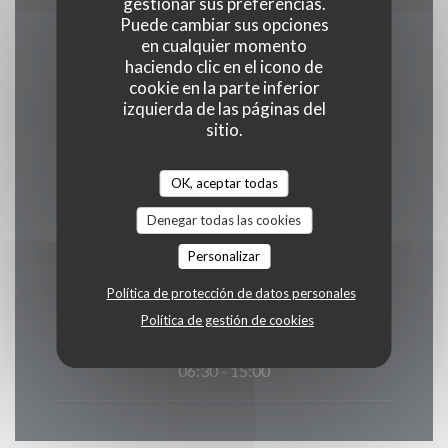
gestionar sus preferencias.
Puede cambiar sus opciones
en cualquier momento
Horario de apertura
haciendo clic en el icono de
cookie en la parte inferior
izquierda de las páginas del
sitio.
Lunes
OK, aceptar todas
Cerrado
Denegar todas las cookies
Mar
-
Sab
Personalizar
12:00 - 15:00
19:00 - 22:00
•
Política de protección de datos personales
Política de gestión de cookies
Domingo
06:30 - 15:00