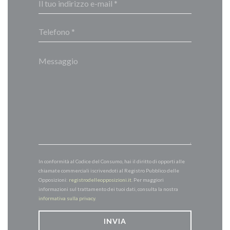
In conformità al Codice del Consumo, hai il diritto di opporti alle
chiamate commerciali iscrivendoti al Registro Pubblico delle
Opposizioni:
registrodelleopposizioni.it
. Per maggiori
informazioni sul trattamento dei tuoi dati, consulta la nostra
informativa sulla privacy
.