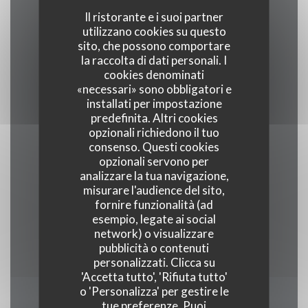
Cucina
Il ristorante e i suoi partner
Francese, Bistronomique
utilizzano cookies su questo
sito, che possono comportare
la raccolta di dati personali. I
Tipologia
cookies denominati
Bistronomie
«necessari» sono obbligatori e
installati per impostazione
predefinita. Altri cookies
Servizi
opzionali richiedono il tuo
Privatizzazione, Connessione wifi, Terrazza
consenso. Questi cookies
opzionali servono per
riscaldata
analizzare la tua navigazione,
misurare l'audience del sito,
Metodo di pagamento
fornire funzionalità (ad
esempio, legate ai social
Eurocard / Mastercard, Titoli Restaurant,
network) o visualizzare
Contanti, Visa, Bancomat
pubblicità o contenuti
personalizzati. Clicca su
'Accetta tutto', 'Rifiuta tutto'
o 'Personalizza' per gestire le
tue preferenze. Puoi