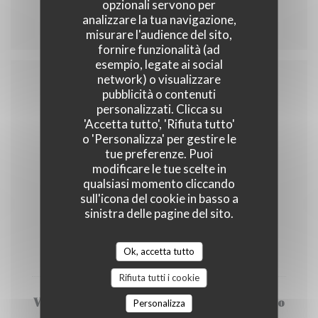
opzionali servono per
La Coupe
analizzare la tua navigazione,
misurare l'audience del sito,
fornire funzionalità (ad
esempio, legate ai social
network) o visualizzare
pubblicità o contenuti
Carte & Menus
personalizzati. Clicca su
'Accetta tutto', 'Rifiuta tutto'
o 'Personalizza' per gestire le
tue preferenze. Puoi
modificare le tue scelte in
Les Entrées
qualsiasi momento cliccando
sull'icona del cookie in basso a
sinistra delle pagine del sito.
lentilles et saucisse de Morteau
Ok, accetta tutto
9,00 EUR
Rifiuta tutti i cookie
Velouté de carottes et potiron au lait de coco
Personalizza