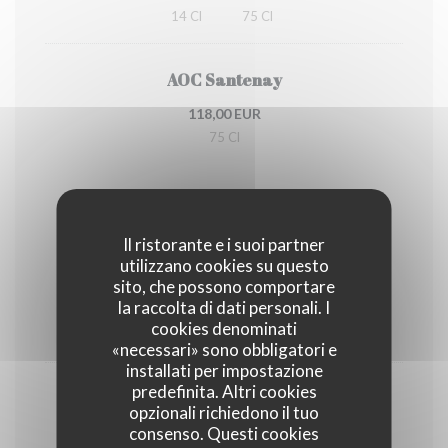
14 Cl
75 Cl
AOC Santenay
118,00 EUR
75 Cl
Champagne
Il ristorante e i suoi partner
utilizzano cookies su questo
Joseph Perrier brut
sito, che possono comportare
la raccolta di dati personali. I
75,00 EUR
cookies denominati
75 Cl
«necessari» sono obbligatori e
installati per impostazione
predefinita. Altri cookies
Joseph Perrier
opzionali richiedono il tuo
consenso. Questi cookies
12,00 EUR