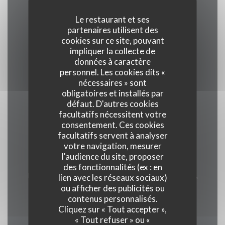
Le restaurant et ses
partenaires utilisent des
Cuisine
cookies sur ce site, pouvant
Française, Bistronomique
impliquer la collecte de
données à caractère
personnel. Les cookies dits «
Type de restaurant
nécessaires » sont
Bistronomie
obligatoires et installés par
défaut. D'autres cookies
facultatifs nécessitent votre
Services
consentement. Ces cookies
Privatisation, Accès Wifi, Terrasse chauffée
facultatifs servent à analyser
votre navigation, mesurer
l'audience du site, proposer
Moyens de paiement
des fonctionnalités (ex : en
Eurocard/Mastercard, Titres restaurant, Espèces,
lien avec les réseaux sociaux)
ou afficher des publicités ou
Visa, Carte Bleue
contenus personnalisés.
Cliquez sur « Tout accepter »,
« Tout refuser » ou «