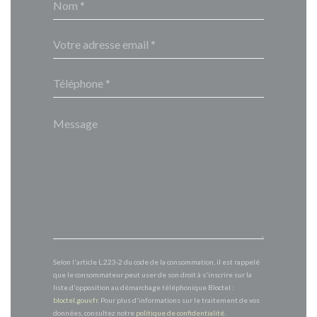
Selon l'article L.223-2 du code de la consommation, il est rappelé
que le consommateur peut user de son droit à s'inscrire sur la
liste d'opposition au démarchage téléphonique Bloctel :
bloctel.gouv.fr
. Pour plus d'informations sur le traitement de vos
données, consultez notre
politique de confidentialité
.