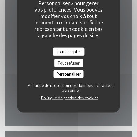
Personnaliser » pour gérer
vos préférences. Vous pouvez
Horaires
modifier vos choix à tout
moment en cliquant sur l'icône
représentant un cookie en bas
à gauche des pages du site.
Lundi
Fermé
Tout accepter
Tout refuser
Mar
-
Sam
Personnaliser
12h00 - 15h00
19h00 - 22h00
•
Politique de protection des données à caractère
personnel
Dimanche
Politique de gestion des cookies
06h30 - 15h00