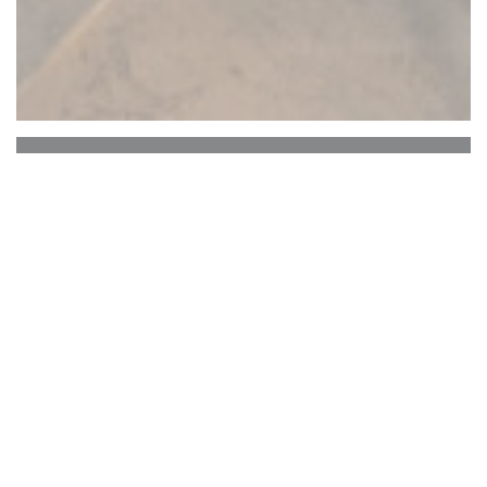
Comme à la campagne
Le concept Comme à la campagne
La jeune cheffe Marion Lebocey fait mijoter des
plats familiaux et réconfortant au gré de la saison,
du marché, de la couleur du ciel
Une cuisine conviviale, inventive et généreuse!