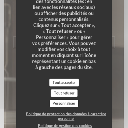
Comme à la
des fonctionnalités (ex : en
lien avec les réseaux sociaux)
campagne
ou afficher des publicités ou
contenus personnalisés.
Cliquez sur « Tout accepter »,
BISTRONOMIE
|
PARIS
« Tout refuser » ou «
Personnaliser » pour gérer
RÉSERVER
vos préférences. Vous pouvez
modifier vos choix à tout
moment en cliquant sur l'icône
représentant un cookie en bas
à gauche des pages du site.
Tout accepter
Tout refuser
Personnaliser
Politique de protection des données à caractère
personnel
Politique de gestion des cookies