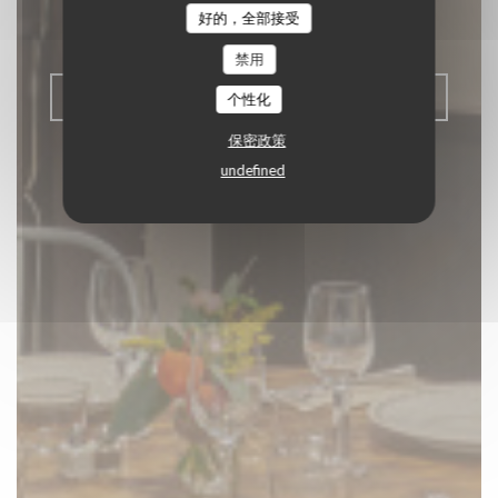
好的，全部接受
BISTRONOMY
|
PARIS
禁用
预订餐位
个性化
保密政策
undefined