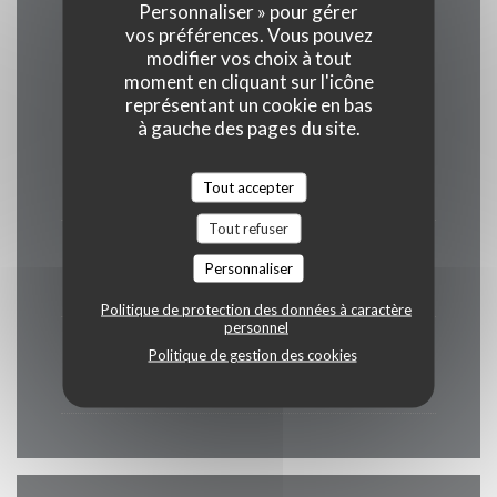
Personnaliser » pour gérer
vos préférences. Vous pouvez
Horaires
modifier vos choix à tout
moment en cliquant sur l'icône
représentant un cookie en bas
à gauche des pages du site.
Lundi
Fermé
Tout accepter
Tout refuser
Mar
-
Sam
Personnaliser
12h00 - 15h00
19h00 - 22h00
•
Politique de protection des données à caractère
personnel
Dimanche
Politique de gestion des cookies
06h30 - 15h00