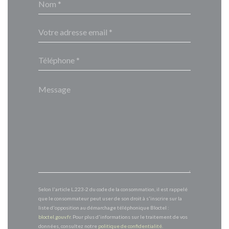
Selon l'article L.223-2 du code de la consommation, il est rappelé
que le consommateur peut user de son droit à s'inscrire sur la
liste d'opposition au démarchage téléphonique Bloctel :
bloctel.gouv.fr
. Pour plus d'informations sur le traitement de vos
données, consultez notre
politique de confidentialité
.