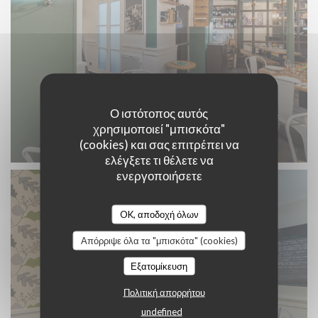
Ο ιστότοπος αυτός
χρησιμοποιεί "μπισκότα"
(cookies) και σας επιτρέπει να
ελέγξετε τι θέλετε να
ενεργοποιήσετε
OK, αποδοχή όλων
Απόρριψε όλα τα "μπισκότα" (cookies)
Εξατομίκευση
Πολιτική απορρήτου
undefined