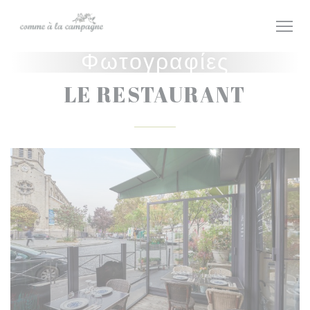
Πίνακας διαχείρισης "Μπισκότων" (Cookies)
Φωτογραφίες
LE RESTAURANT