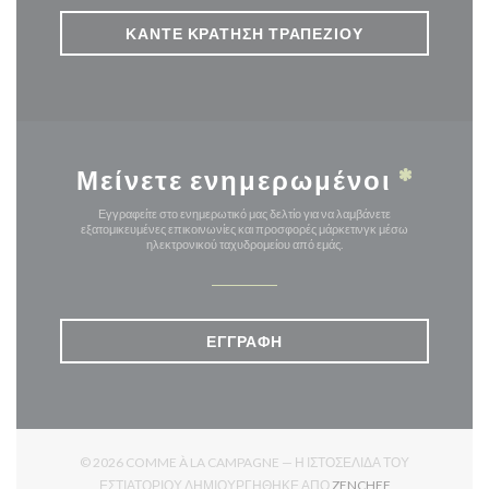
ΚΆΝΤΕ ΚΡΆΤΗΣΗ ΤΡΑΠΕΖΙΟΎ
Μείνετε ενημερωμένοι
*
Εγγραφείτε στο ενημερωτικό μας δελτίο για να λαμβάνετε
εξατομικευμένες επικοινωνίες και προσφορές μάρκετινγκ μέσω
ηλεκτρονικού ταχυδρομείου από εμάς.
ΕΓΓΡΑΦΉ
© 2026 COMME À LA CAMPAGNE — Η ΙΣΤΟΣΕΛΊΔΑ ΤΟΥ
((ΑΝΟΊΓΕΙ ΣΕ Ν
ΕΣΤΙΑΤΟΡΊΟΥ ΔΗΜΙΟΥΡΓΉΘΗΚΕ ΑΠΌ
ZENCHEF