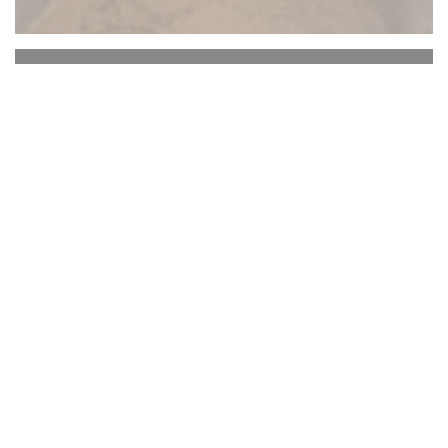
Comme à la campagne
Konseptet Som på landsbygda
Den unge kokken Marion Lebocey tar over
fakkelen til Michael Taillets team på restauranten
Comme à la campagne. Retter tilberedt i henhold
til sesongen, markedet, fargen på himmelen og
kokkens ønsker!!
Et vennlig, oppfinnsomt og sjenerøst kjøkken!