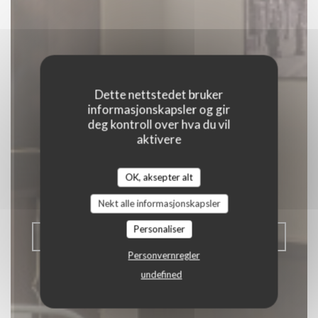
Dette nettstedet bruker
informasjonskapsler og gir
deg kontroll over hva du vil
Comme à la
aktivere
campagne
OK, aksepter alt
|
PARIS
Nekt alle informasjonskapsler
Personaliser
BESTILL ET BORD
Personvernregler
undefined