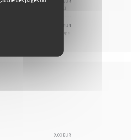
 gauche des pages du
75,00 EUR
75 Cl
12,00 EUR
La Coupe
9,00 EUR