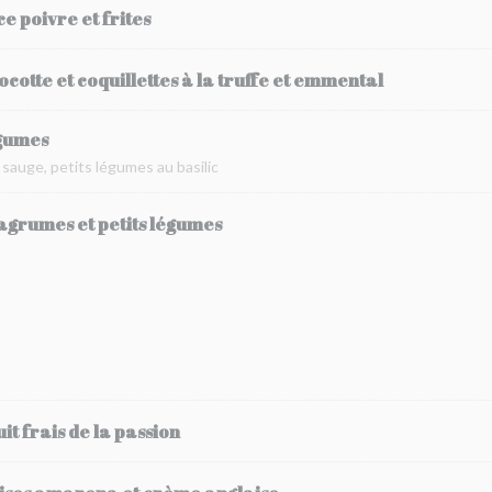
ce poivre et frites
cotte et coquillettes à la truffe et emmental
égumes
 sauge, petits légumes au basilic
agrumes et petits légumes
uit frais de la passion