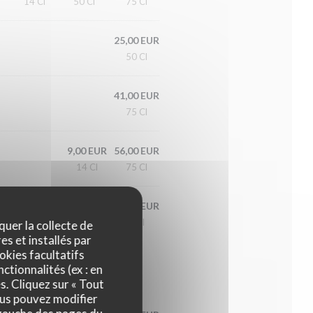
14 Cl
50 Cl
75 Cl
25,00 EUR
50 Cl
41,00 EUR
75 Cl
9,00 EUR
56,00 EUR
14 Cl
75 Cl
118,00 EUR
75 Cl
quer la collecte de
es et installés par
okies facultatifs
ctionnalités (ex : en
s. Cliquez sur « Tout
ous pouvez modifier