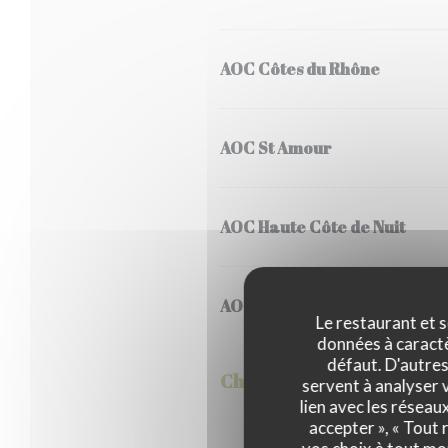
AOC Côtes du Rhône
AOC St Amour
AOC Haute Côte de Nuit
AOC Santenay
Le restaurant et s
données à caractèr
défaut. D'autres
Champagne
servent à analyser v
lien avec les réseau
accepter », « Tout