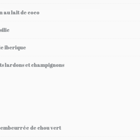
n au lait de coco
ilic
ie iberique
its lardons et champignons
t embeurrée de chou vert