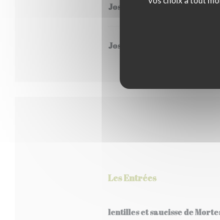
vos choix à tout mo
Joseph Perrier brut
Joseph Perrier
Les Entrées
lentilles et saucisse de Mort